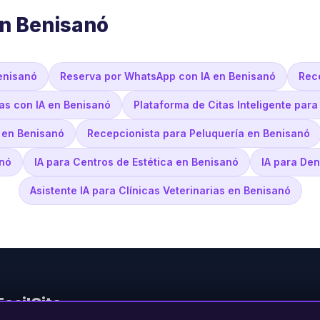
en Benisanó
enisanó
Reserva por WhatsApp con IA en Benisanó
Rece
as con IA en Benisanó
Plataforma de Citas Inteligente par
 en Benisanó
Recepcionista para Peluquería en Benisanó
anó
IA para Centros de Estética en Benisanó
IA para Den
Asistente IA para Clínicas Veterinarias en Benisanó
FacilCita