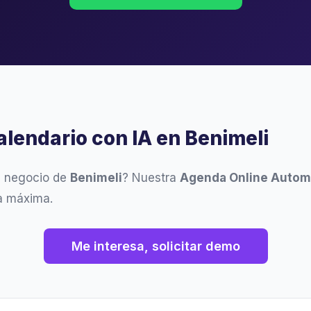
alendario con IA en Benimeli
u negocio de
Benimeli
? Nuestra
Agenda Online Autom
ia máxima.
Me interesa, solicitar demo