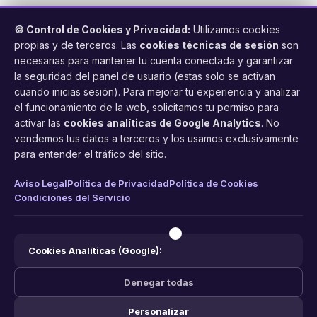
🍪 Control de Cookies y Privacidad:
Utilizamos cookies
propias y de terceros. Las
cookies técnicas de sesión
son
necesarias para mantener tu cuenta conectada y garantizar
la seguridad del panel de usuario (estas solo se activan
cuando inicias sesión). Para mejorar tu experiencia y analizar
FacilCita
el funcionamiento de la web, solicitamos tu permiso para
activar las
cookies analíticas de Google Analytics
. No
Asistente inteligente de citas por teléfono y WhatsApp.
vendemos tus datos a terceros y los usamos exclusivamente
Gestión profesional de agenda con IA para tu negocio.
para entender el tráfico del sitio.
PRODUCTO
LEGAL
CONTACTO
Aviso Legal
Política de Privacidad
Política de Cookies
Condiciones del Servicio
Funciones
Aviso Legal
web@facilcita.es
Precios
Política de Privacidad
WhatsApp
¿Cómo funciona?
Cookies
Cookies Analíticas (Google):
Condiciones
Denegar todas
Personalizar