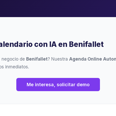
alendario con IA en Benifallet
u negocio de
Benifallet
? Nuestra
Agenda Online Auto
os inmediatos.
Me interesa, solicitar demo