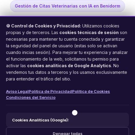
Gestión de Citas Veterinarias con IA en Benidorm
🍪 Control de Cookies y Privacidad:
Utilizamos cookies
propias y de terceros. Las
cookies técnicas de sesión
son
necesarias para mantener tu cuenta conectada y garantizar
la seguridad del panel de usuario (estas solo se activan
cuando inicias sesión). Para mejorar tu experiencia y analizar
FacilCita
el funcionamiento de la web, solicitamos tu permiso para
activar las
cookies analíticas de Google Analytics
. No
Asistente inteligente de citas por teléfono y WhatsApp.
vendemos tus datos a terceros y los usamos exclusivamente
Gestión profesional de agenda con IA para tu negocio.
para entender el tráfico del sitio.
PRODUCTO
LEGAL
CONTACTO
Aviso Legal
Política de Privacidad
Política de Cookies
Condiciones del Servicio
Funciones
Aviso Legal
web@facilcita.es
Precios
Política de Privacidad
WhatsApp
¿Cómo funciona?
Cookies
Cookies Analíticas (Google):
Condiciones
Denegar todas