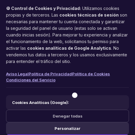
🍪 Control de Cookies y Privacidad:
Utilizamos cookies
propias y de terceros. Las
cookies técnicas de sesión
son
necesarias para mantener tu cuenta conectada y garantizar
la seguridad del panel de usuario (estas solo se activan
cuando inicias sesión). Para mejorar tu experiencia y analizar
FacilCita
el funcionamiento de la web, solicitamos tu permiso para
activar las
cookies analíticas de Google Analytics
. No
Asistente inteligente de citas por teléfono y WhatsApp.
vendemos tus datos a terceros y los usamos exclusivamente
Gestión profesional de agenda con IA para tu negocio.
para entender el tráfico del sitio.
PRODUCTO
LEGAL
CONTACTO
Aviso Legal
Política de Privacidad
Política de Cookies
Condiciones del Servicio
Funciones
Aviso Legal
web@facilcita.es
Precios
Política de Privacidad
WhatsApp
¿Cómo funciona?
Cookies
Cookies Analíticas (Google):
Condiciones
Denegar todas
Personalizar
© 2026 FacilCita — Un servicio de
PC64 Servicios Informaticos
.