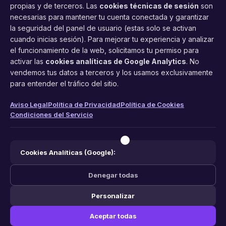
propias y de terceros. Las
cookies técnicas de sesión
son
necesarias para mantener tu cuenta conectada y garantizar
la seguridad del panel de usuario (estas solo se activan
cuando inicias sesión). Para mejorar tu experiencia y analizar
FacilCita
el funcionamiento de la web, solicitamos tu permiso para
activar las
cookies analíticas de Google Analytics
. No
Asistente inteligente de citas por teléfono y WhatsApp.
vendemos tus datos a terceros y los usamos exclusivamente
Gestión profesional de agenda con IA para tu negocio.
para entender el tráfico del sitio.
PRODUCTO
LEGAL
CONTACTO
Aviso Legal
Política de Privacidad
Política de Cookies
Condiciones del Servicio
Funciones
Aviso Legal
web@facilcita.es
Precios
Política de Privacidad
WhatsApp
¿Cómo funciona?
Cookies
Cookies Analíticas (Google):
Condiciones
Denegar todas
Personalizar
© 2026 FacilCita — Un servicio de
PC64 Servicios Informaticos
.
Aceptar todas
Hecho con ❤️ en España.