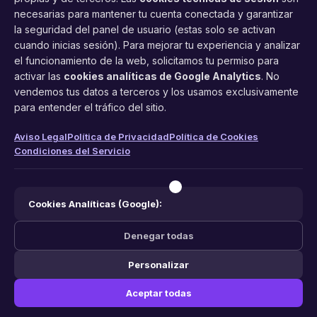
necesarias para mantener tu cuenta conectada y garantizar
la seguridad del panel de usuario (estas solo se activan
cuando inicias sesión). Para mejorar tu experiencia y analizar
FacilCita
el funcionamiento de la web, solicitamos tu permiso para
activar las
cookies analíticas de Google Analytics
. No
Asistente inteligente de citas por teléfono y WhatsApp.
vendemos tus datos a terceros y los usamos exclusivamente
Gestión profesional de agenda con IA para tu negocio.
para entender el tráfico del sitio.
PRODUCTO
LEGAL
CONTACTO
Aviso Legal
Política de Privacidad
Política de Cookies
Condiciones del Servicio
Funciones
Aviso Legal
web@facilcita.es
Precios
Política de Privacidad
WhatsApp
¿Cómo funciona?
Cookies
Cookies Analíticas (Google):
Condiciones
Denegar todas
Personalizar
© 2026 FacilCita — Un servicio de
PC64 Servicios Informaticos
.
Aceptar todas
Hecho con ❤️ en España.