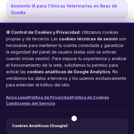
Asistente IA para Clínicas Veterinarias en Beas de
Guadix
🍪 Control de Cookies y Privacidad:
Utilizamos cookies
propias y de terceros. Las
cookies técnicas de sesión
son
necesarias para mantener tu cuenta conectada y garantizar
la seguridad del panel de usuario (estas solo se activan
cuando inicias sesión). Para mejorar tu experiencia y analizar
FacilCita
el funcionamiento de la web, solicitamos tu permiso para
activar las
cookies analíticas de Google Analytics
. No
Asistente inteligente de citas por teléfono y WhatsApp.
vendemos tus datos a terceros y los usamos exclusivamente
Gestión profesional de agenda con IA para tu negocio.
para entender el tráfico del sitio.
PRODUCTO
LEGAL
CONTACTO
Aviso Legal
Política de Privacidad
Política de Cookies
Condiciones del Servicio
Funciones
Aviso Legal
web@facilcita.es
Precios
Política de Privacidad
WhatsApp
¿Cómo funciona?
Cookies
Cookies Analíticas (Google):
Condiciones