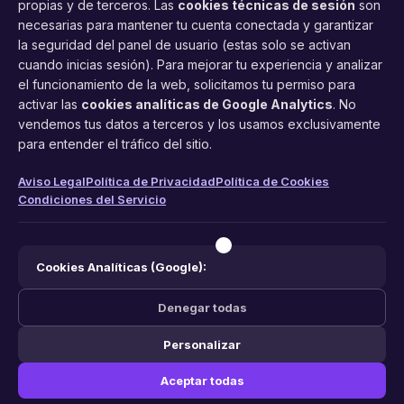
propias y de terceros. Las
cookies técnicas de sesión
son
necesarias para mantener tu cuenta conectada y garantizar
la seguridad del panel de usuario (estas solo se activan
cuando inicias sesión). Para mejorar tu experiencia y analizar
FacilCita
el funcionamiento de la web, solicitamos tu permiso para
activar las
cookies analíticas de Google Analytics
. No
Asistente inteligente de citas por teléfono y WhatsApp.
vendemos tus datos a terceros y los usamos exclusivamente
Gestión profesional de agenda con IA para tu negocio.
para entender el tráfico del sitio.
PRODUCTO
LEGAL
CONTACTO
Aviso Legal
Política de Privacidad
Política de Cookies
Condiciones del Servicio
Funciones
Aviso Legal
web@facilcita.es
Precios
Política de Privacidad
WhatsApp
¿Cómo funciona?
Cookies
Cookies Analíticas (Google):
Condiciones
Denegar todas
Personalizar
© 2026 FacilCita — Un servicio de
PC64 Servicios Informaticos
.
Aceptar todas
Hecho con ❤️ en España.