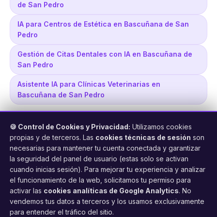
de San Pedro
IA para Centros de Estética en Bascuñana de San
Pedro
Gestión de Citas Dentales con IA en Bascuñana de
San Pedro
Asistente IA para Clínicas Veterinarias en
Bascuñana de San Pedro
🍪 Control de Cookies y Privacidad:
Utilizamos cookies
propias y de terceros. Las
cookies técnicas de sesión
son
necesarias para mantener tu cuenta conectada y garantizar
la seguridad del panel de usuario (estas solo se activan
cuando inicias sesión). Para mejorar tu experiencia y analizar
FacilCita
el funcionamiento de la web, solicitamos tu permiso para
activar las
cookies analíticas de Google Analytics
. No
Asistente inteligente de citas por teléfono y WhatsApp.
vendemos tus datos a terceros y los usamos exclusivamente
Gestión profesional de agenda con IA para tu negocio.
para entender el tráfico del sitio.