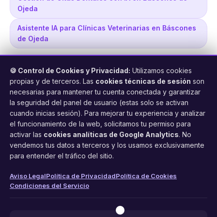
Ojeda
Asistente IA para Clínicas Veterinarias en Báscones
de Ojeda
🍪 Control de Cookies y Privacidad:
Utilizamos cookies
propias y de terceros. Las
cookies técnicas de sesión
son
necesarias para mantener tu cuenta conectada y garantizar
la seguridad del panel de usuario (estas solo se activan
cuando inicias sesión). Para mejorar tu experiencia y analizar
FacilCita
el funcionamiento de la web, solicitamos tu permiso para
activar las
cookies analíticas de Google Analytics
. No
Asistente inteligente de citas por teléfono y WhatsApp.
vendemos tus datos a terceros y los usamos exclusivamente
Gestión profesional de agenda con IA para tu negocio.
para entender el tráfico del sitio.
PRODUCTO
LEGAL
CONTACTO
Aviso Legal
Política de Privacidad
Política de Cookies
Condiciones del Servicio
Funciones
Aviso Legal
web@facilcita.es
Precios
Política de Privacidad
WhatsApp
¿Cómo funciona?
Cookies