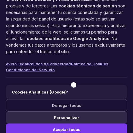
propias y de terceros. Las
cookies técnicas de sesión
son
necesarias para mantener tu cuenta conectada y garantizar
la seguridad del panel de usuario (estas solo se activan
cuando inicias sesión). Para mejorar tu experiencia y analizar
FacilCita
el funcionamiento de la web, solicitamos tu permiso para
activar las
cookies analíticas de Google Analytics
. No
Asistente inteligente de citas por teléfono y WhatsApp.
vendemos tus datos a terceros y los usamos exclusivamente
Gestión profesional de agenda con IA para tu negocio.
para entender el tráfico del sitio.
PRODUCTO
LEGAL
CONTACTO
Aviso Legal
Política de Privacidad
Política de Cookies
Condiciones del Servicio
Funciones
Aviso Legal
web@facilcita.es
Precios
Política de Privacidad
WhatsApp
¿Cómo funciona?
Cookies
Cookies Analíticas (Google):
Condiciones
Denegar todas
Personalizar
© 2026 FacilCita — Un servicio de
PC64 Servicios Informaticos
.
Aceptar todas
Hecho con ❤️ en España.