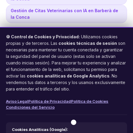
Gestión de Citas Veterinarias con IA en Barberà de
la Conca
🍪 Control de Cookies y Privacidad:
Utilizamos cookies
propias y de terceros. Las
cookies técnicas de sesión
son
necesarias para mantener tu cuenta conectada y garantizar
la seguridad del panel de usuario (estas solo se activan
cuando inicias sesión). Para mejorar tu experiencia y analizar
FacilCita
el funcionamiento de la web, solicitamos tu permiso para
activar las
cookies analíticas de Google Analytics
. No
Asistente inteligente de citas por teléfono y WhatsApp.
vendemos tus datos a terceros y los usamos exclusivamente
Gestión profesional de agenda con IA para tu negocio.
para entender el tráfico del sitio.
PRODUCTO
LEGAL
CONTACTO
Aviso Legal
Política de Privacidad
Política de Cookies
Condiciones del Servicio
Funciones
Aviso Legal
web@facilcita.es
Precios
Política de Privacidad
WhatsApp
¿Cómo funciona?
Cookies
Cookies Analíticas (Google):