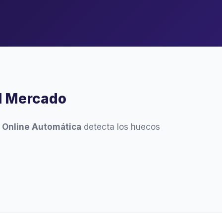
el Mercado
 Online Automática
detecta los huecos