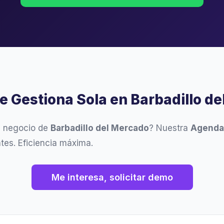
se Gestiona Sola en Barbadillo d
u negocio de
Barbadillo del Mercado
? Nuestra
Agenda
ntes. Eficiencia máxima.
Me interesa, solicitar demo