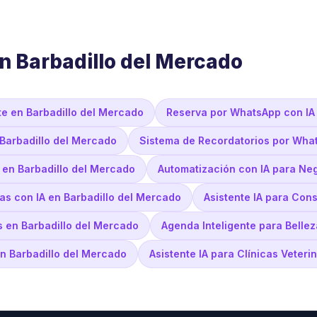
n Barbadillo del Mercado
te en Barbadillo del Mercado
Reserva por WhatsApp con IA 
 Barbadillo del Mercado
Sistema de Recordatorios por What
 en Barbadillo del Mercado
Automatización con IA para Ne
as con IA en Barbadillo del Mercado
Asistente IA para Con
s en Barbadillo del Mercado
Agenda Inteligente para Belle
en Barbadillo del Mercado
Asistente IA para Clínicas Veteri