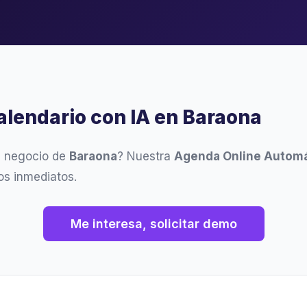
alendario con IA en Baraona
u negocio de
Baraona
? Nuestra
Agenda Online Automá
os inmediatos.
Me interesa, solicitar demo