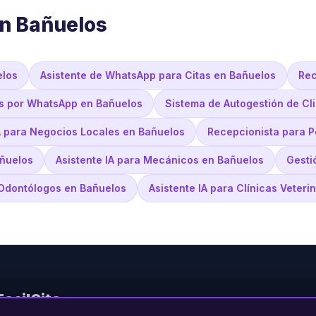
en Bañuelos
elos
Asistente de WhatsApp para Citas en Bañuelos
Rec
s por WhatsApp en Bañuelos
Sistema de Autogestión de Cl
A para Negocios Locales en Bañuelos
Recepcionista para P
añuelos
Asistente IA para Mecánicos en Bañuelos
Gesti
 Odontólogos en Bañuelos
Asistente IA para Clínicas Veteri
FacilCita