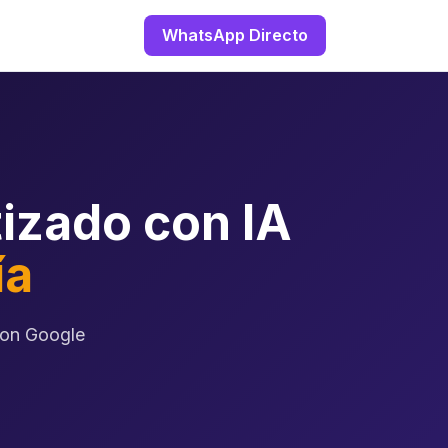
WhatsApp Directo
izado con IA
ía
con Google