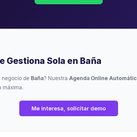
se Gestiona Sola en Baña
u negocio de
Baña
? Nuestra
Agenda Online Automátic
ia máxima.
Me interesa, solicitar demo