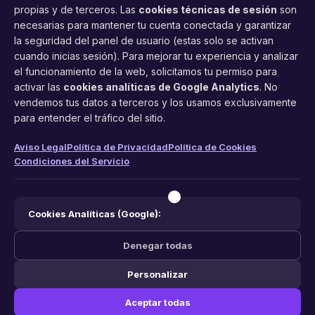
propias y de terceros. Las
cookies técnicas de sesión
son
necesarias para mantener tu cuenta conectada y garantizar
la seguridad del panel de usuario (estas solo se activan
cuando inicias sesión). Para mejorar tu experiencia y analizar
FacilCita
el funcionamiento de la web, solicitamos tu permiso para
activar las
cookies analíticas de Google Analytics
. No
Asistente inteligente de citas por teléfono y WhatsApp.
vendemos tus datos a terceros y los usamos exclusivamente
Gestión profesional de agenda con IA para tu negocio.
para entender el tráfico del sitio.
PRODUCTO
LEGAL
CONTACTO
Aviso Legal
Política de Privacidad
Política de Cookies
Condiciones del Servicio
Funciones
Aviso Legal
web@facilcita.es
Precios
Política de Privacidad
WhatsApp
¿Cómo funciona?
Cookies
Cookies Analíticas (Google):
Condiciones
Denegar todas
Personalizar
© 2026 FacilCita — Un servicio de
PC64 Servicios Informaticos
.
Aceptar todas
Hecho con ❤️ en España.