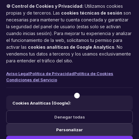
🍪 Control de Cookies y Privacidad:
Utilizamos cookies
propias y de terceros. Las
cookies técnicas de sesión
son
necesarias para mantener tu cuenta conectada y garantizar
la seguridad del panel de usuario (estas solo se activan
cuando inicias sesión). Para mejorar tu experiencia y analizar
FacilCita
el funcionamiento de la web, solicitamos tu permiso para
activar las
cookies analíticas de Google Analytics
. No
Asistente inteligente de citas por teléfono y WhatsApp.
vendemos tus datos a terceros y los usamos exclusivamente
Gestión profesional de agenda con IA para tu negocio.
para entender el tráfico del sitio.
PRODUCTO
LEGAL
CONTACTO
Aviso Legal
Política de Privacidad
Política de Cookies
Condiciones del Servicio
Funciones
Aviso Legal
web@facilcita.es
Precios
Política de Privacidad
WhatsApp
¿Cómo funciona?
Cookies
Cookies Analíticas (Google):
Condiciones
Denegar todas
Personalizar
© 2026 FacilCita — Un servicio de
PC64 Servicios Informaticos
.