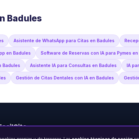
en Badules
es
Asistente de WhatsApp para Citas en Badules
Recepc
pp en Badules
Software de Reservas con IA para Pymes en
n Badules
Asistente IA para Consultas en Badules
IA pa
les
Gestión de Citas Dentales con IA en Badules
Gestió
FacilCita
cookies propias y de terceros. Las
cookies técnicas de sesión
so