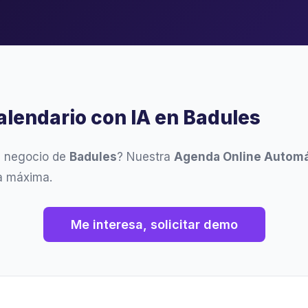
alendario con IA en Badules
u negocio de
Badules
? Nuestra
Agenda Online Automá
ia máxima.
Me interesa, solicitar demo