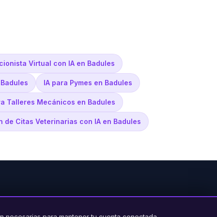
ionista Virtual con IA en Badules
 Badules
IA para Pymes en Badules
ra Talleres Mecánicos en Badules
n de Citas Veterinarias con IA en Badules
PRODUCTO
LEGAL
CONTACTO
n necesarias para mantener tu cuenta conectada