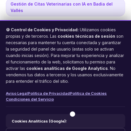
Gestión de Citas Veterinarias con IA en Badia del
Vallés
🍪 Control de Cookies y Privacidad:
Utilizamos cookies
propias y de terceros. Las
cookies técnicas de sesión
son
necesarias para mantener tu cuenta conectada y garantizar
la seguridad del panel de usuario (estas solo se activan
cuando inicias sesión). Para mejorar tu experiencia y analizar
FacilCita
el funcionamiento de la web, solicitamos tu permiso para
activar las
cookies analíticas de Google Analytics
. No
Asistente inteligente de citas por teléfono y WhatsApp.
vendemos tus datos a terceros y los usamos exclusivamente
Gestión profesional de agenda con IA para tu negocio.
para entender el tráfico del sitio.
PRODUCTO
LEGAL
CONTACTO
Aviso Legal
Política de Privacidad
Política de Cookies
Condiciones del Servicio
Funciones
Aviso Legal
web@facilcita.es
Precios
Política de Privacidad
WhatsApp
¿Cómo funciona?
Cookies
Cookies Analíticas (Google):
Condiciones