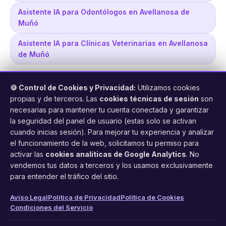
Asistente IA para Odontólogos en Avellanosa de
Muñó
Asistente IA para Clínicas Veterinarias en Avellanosa
de Muñó
🍪 Control de Cookies y Privacidad:
Utilizamos cookies
propias y de terceros. Las
cookies técnicas de sesión
son
necesarias para mantener tu cuenta conectada y garantizar
la seguridad del panel de usuario (estas solo se activan
cuando inicias sesión). Para mejorar tu experiencia y analizar
FacilCita
el funcionamiento de la web, solicitamos tu permiso para
activar las
cookies analíticas de Google Analytics
. No
Asistente inteligente de citas por teléfono y WhatsApp.
vendemos tus datos a terceros y los usamos exclusivamente
Gestión profesional de agenda con IA para tu negocio.
para entender el tráfico del sitio.
PRODUCTO
LEGAL
CONTACTO
Aviso Legal
Política de Privacidad
Política de Cookies
Condiciones del Servicio
Funciones
Aviso Legal
web@facilcita.es
Precios
Política de Privacidad
WhatsApp