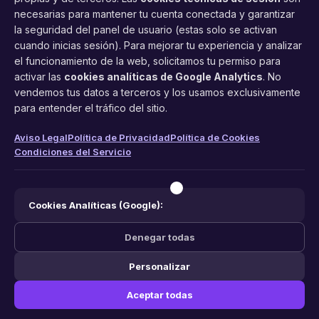
necesarias para mantener tu cuenta conectada y garantizar
la seguridad del panel de usuario (estas solo se activan
cuando inicias sesión). Para mejorar tu experiencia y analizar
FacilCita
el funcionamiento de la web, solicitamos tu permiso para
activar las
cookies analíticas de Google Analytics
. No
Asistente inteligente de citas por teléfono y WhatsApp.
vendemos tus datos a terceros y los usamos exclusivamente
Gestión profesional de agenda con IA para tu negocio.
para entender el tráfico del sitio.
PRODUCTO
LEGAL
CONTACTO
Aviso Legal
Política de Privacidad
Política de Cookies
Condiciones del Servicio
Funciones
Aviso Legal
web@facilcita.es
Precios
Política de Privacidad
WhatsApp
¿Cómo funciona?
Cookies
Cookies Analíticas (Google):
Condiciones
Denegar todas
Personalizar
© 2026 FacilCita — Un servicio de
PC64 Servicios Informaticos
.
Aceptar todas
Hecho con ❤️ en España.