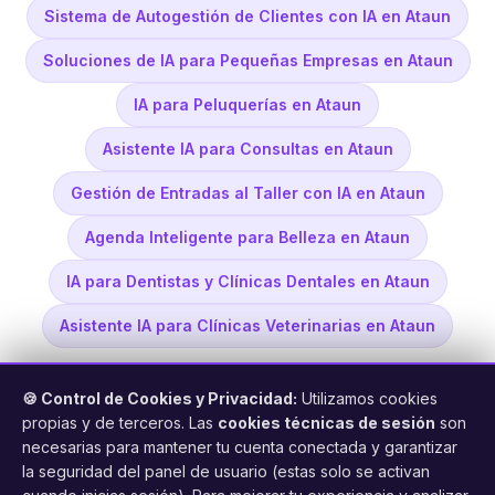
Sistema de Autogestión de Clientes con IA en Ataun
Soluciones de IA para Pequeñas Empresas en Ataun
IA para Peluquerías en Ataun
Asistente IA para Consultas en Ataun
Gestión de Entradas al Taller con IA en Ataun
Agenda Inteligente para Belleza en Ataun
IA para Dentistas y Clínicas Dentales en Ataun
Asistente IA para Clínicas Veterinarias en Ataun
🍪 Control de Cookies y Privacidad:
Utilizamos cookies
propias y de terceros. Las
cookies técnicas de sesión
son
necesarias para mantener tu cuenta conectada y garantizar
la seguridad del panel de usuario (estas solo se activan