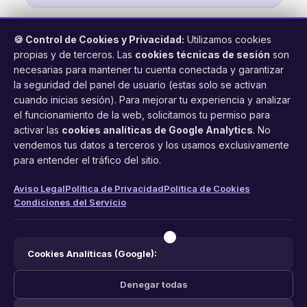
🍪 Control de Cookies y Privacidad:
Utilizamos cookies
propias y de terceros. Las
cookies técnicas de sesión
son
necesarias para mantener tu cuenta conectada y garantizar
la seguridad del panel de usuario (estas solo se activan
cuando inicias sesión). Para mejorar tu experiencia y analizar
FacilCita
el funcionamiento de la web, solicitamos tu permiso para
activar las
cookies analíticas de Google Analytics
. No
Asistente inteligente de citas por teléfono y WhatsApp.
vendemos tus datos a terceros y los usamos exclusivamente
Gestión profesional de agenda con IA para tu negocio.
para entender el tráfico del sitio.
PRODUCTO
LEGAL
CONTACTO
Aviso Legal
Política de Privacidad
Política de Cookies
Condiciones del Servicio
Funciones
Aviso Legal
web@facilcita.es
Precios
Política de Privacidad
WhatsApp
¿Cómo funciona?
Cookies
Cookies Analíticas (Google):
Condiciones
Denegar todas