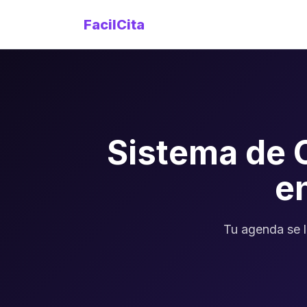
FacilCita
Sistema de 
e
Tu agenda se l