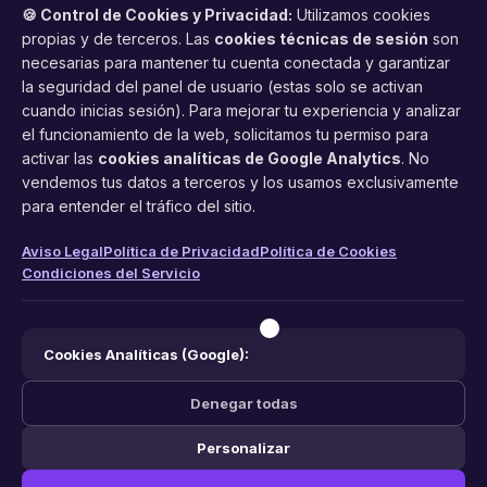
🍪 Control de Cookies y Privacidad:
Utilizamos cookies
propias y de terceros. Las
cookies técnicas de sesión
son
necesarias para mantener tu cuenta conectada y garantizar
la seguridad del panel de usuario (estas solo se activan
cuando inicias sesión). Para mejorar tu experiencia y analizar
FacilCita
el funcionamiento de la web, solicitamos tu permiso para
activar las
cookies analíticas de Google Analytics
. No
Asistente inteligente de citas por teléfono y WhatsApp.
vendemos tus datos a terceros y los usamos exclusivamente
Gestión profesional de agenda con IA para tu negocio.
para entender el tráfico del sitio.
PRODUCTO
LEGAL
CONTACTO
Aviso Legal
Política de Privacidad
Política de Cookies
Condiciones del Servicio
Funciones
Aviso Legal
web@facilcita.es
Precios
Política de Privacidad
WhatsApp
¿Cómo funciona?
Cookies
Cookies Analíticas (Google):
Condiciones
Denegar todas
Personalizar
© 2026 FacilCita — Un servicio de
PC64 Servicios Informaticos
.