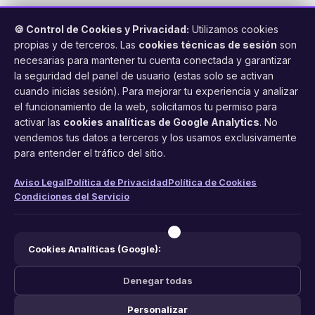
🍪 Control de Cookies y Privacidad:
Utilizamos cookies
propias y de terceros. Las
cookies técnicas de sesión
son
necesarias para mantener tu cuenta conectada y garantizar
la seguridad del panel de usuario (estas solo se activan
cuando inicias sesión). Para mejorar tu experiencia y analizar
FacilCita
el funcionamiento de la web, solicitamos tu permiso para
activar las
cookies analíticas de Google Analytics
. No
Asistente inteligente de citas por teléfono y WhatsApp.
vendemos tus datos a terceros y los usamos exclusivamente
Gestión profesional de agenda con IA para tu negocio.
para entender el tráfico del sitio.
PRODUCTO
LEGAL
CONTACTO
Aviso Legal
Política de Privacidad
Política de Cookies
Condiciones del Servicio
Funciones
Aviso Legal
web@facilcita.es
Precios
Política de Privacidad
WhatsApp
¿Cómo funciona?
Cookies
Cookies Analíticas (Google):
Condiciones
Denegar todas
Personalizar