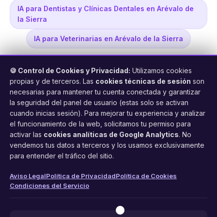
IA para Dentistas y Clínicas Dentales en Arévalo de
la Sierra
IA para Veterinarias en Arévalo de la Sierra
🍪 Control de Cookies y Privacidad:
Utilizamos cookies
propias y de terceros. Las
cookies técnicas de sesión
son
necesarias para mantener tu cuenta conectada y garantizar
la seguridad del panel de usuario (estas solo se activan
cuando inicias sesión). Para mejorar tu experiencia y analizar
FacilCita
el funcionamiento de la web, solicitamos tu permiso para
activar las
cookies analíticas de Google Analytics
. No
Asistente inteligente de citas por teléfono y WhatsApp.
vendemos tus datos a terceros y los usamos exclusivamente
Gestión profesional de agenda con IA para tu negocio.
para entender el tráfico del sitio.
PRODUCTO
LEGAL
CONTACTO
Aviso Legal
Política de Privacidad
Política de Cookies
Condiciones del Servicio
Funciones
Aviso Legal
web@facilcita.es
Precios
Política de Privacidad
WhatsApp
¿Cómo funciona?
Cookies