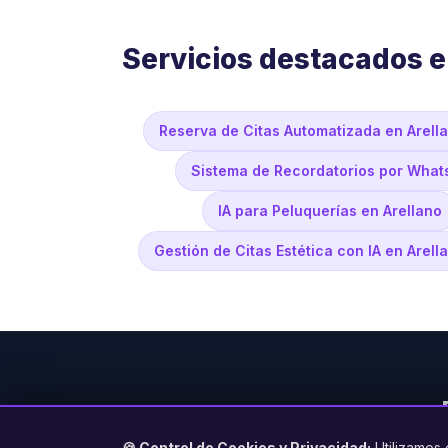
Servicios destacados e
Reserva de Citas Automatizada en Arell
Sistema de Recordatorios por What
IA para Peluquerías en Arellano
Gestión de Citas Estética con IA en Arell
🍪 Control de Cookies y Privacidad:
Utilizamos 