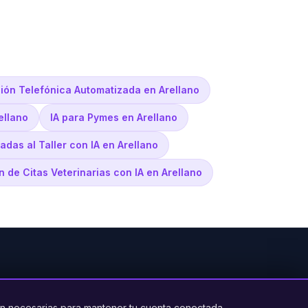
ión Telefónica Automatizada en Arellano
ellano
IA para Pymes en Arellano
adas al Taller con IA en Arellano
n de Citas Veterinarias con IA en Arellano
PRODUCTO
LEGAL
CONTACTO
n necesarias para mantener tu cuenta conectada