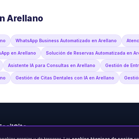
n Arellano
ano
WhatsApp Business Automatizado en Arellano
Atenc
sApp en Arellano
Solución de Reservas Automatizada en Ar
Asistente IA para Consultas en Arellano
Gestión de Entr
ano
Gestión de Citas Dentales con IA en Arellano
Gestió
FacilCita
cookies propias y de terceros. Las
cookies técnicas de sesión
so