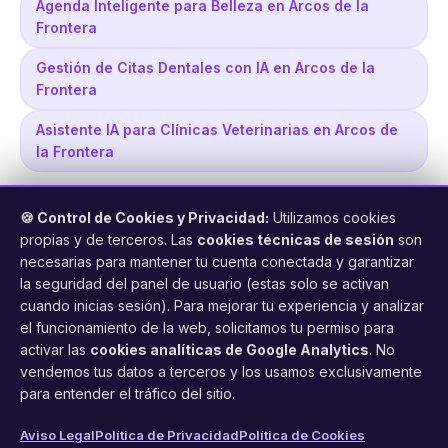
Agenda Inteligente para Belleza en Arcos de la
Frontera
Gestión de Citas Dentales con IA en Arcos de la
Frontera
Asistente IA para Clínicas Veterinarias en Arcos de
la Frontera
🍪 Control de Cookies y Privacidad:
Utilizamos cookies
propias y de terceros. Las
cookies técnicas de sesión
son
necesarias para mantener tu cuenta conectada y garantizar
la seguridad del panel de usuario (estas solo se activan
cuando inicias sesión). Para mejorar tu experiencia y analizar
FacilCita
el funcionamiento de la web, solicitamos tu permiso para
activar las
cookies analíticas de Google Analytics
. No
Asistente inteligente de citas por teléfono y WhatsApp.
vendemos tus datos a terceros y los usamos exclusivamente
Gestión profesional de agenda con IA para tu negocio.
para entender el tráfico del sitio.
PRODUCTO
LEGAL
CONTACTO
Aviso Legal
Política de Privacidad
Política de Cookies