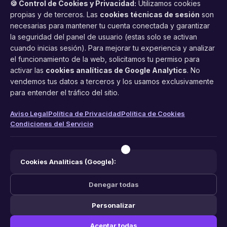
🍪 Control de Cookies y Privacidad:
Utilizamos cookies
propias y de terceros. Las
cookies técnicas de sesión
son
necesarias para mantener tu cuenta conectada y garantizar
la seguridad del panel de usuario (estas solo se activan
cuando inicias sesión). Para mejorar tu experiencia y analizar
FacilCita
el funcionamiento de la web, solicitamos tu permiso para
activar las
cookies analíticas de Google Analytics
. No
Asistente inteligente de citas por teléfono y WhatsApp.
vendemos tus datos a terceros y los usamos exclusivamente
Gestión profesional de agenda con IA para tu negocio.
para entender el tráfico del sitio.
PRODUCTO
LEGAL
CONTACTO
Aviso Legal
Política de Privacidad
Política de Cookies
Condiciones del Servicio
Funciones
Aviso Legal
web@facilcita.es
Precios
Política de Privacidad
WhatsApp
¿Cómo funciona?
Cookies
Cookies Analíticas (Google):
Condiciones
Denegar todas
Personalizar
© 2026 FacilCita — Un servicio de
PC64 Servicios Informaticos
.
Aceptar todas
Hecho con ❤️ en España.