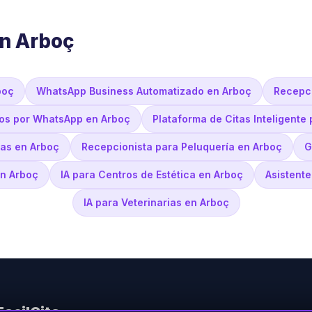
en Arboç
boç
WhatsApp Business Automatizado en Arboç
Recepci
ios por WhatsApp en Arboç
Plataforma de Citas Inteligente
as en Arboç
Recepcionista para Peluquería en Arboç
G
en Arboç
IA para Centros de Estética en Arboç
Asistent
IA para Veterinarias en Arboç