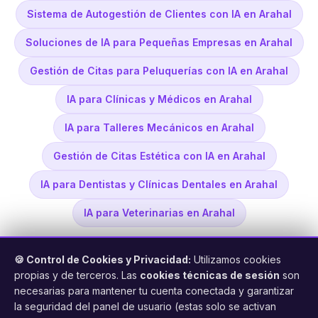
Sistema de Autogestión de Clientes con IA en Arahal
Soluciones de IA para Pequeñas Empresas en Arahal
Gestión de Citas para Peluquerías con IA en Arahal
IA para Clínicas y Médicos en Arahal
IA para Talleres Mecánicos en Arahal
Gestión de Citas Estética con IA en Arahal
IA para Dentistas y Clínicas Dentales en Arahal
IA para Veterinarias en Arahal
🍪 Control de Cookies y Privacidad:
Utilizamos cookies
propias y de terceros. Las
cookies técnicas de sesión
son
necesarias para mantener tu cuenta conectada y garantizar
la seguridad del panel de usuario (estas solo se activan