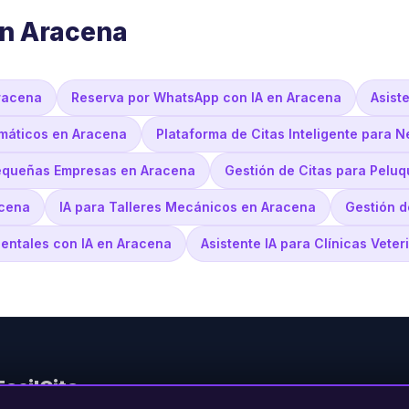
en Aracena
Aracena
Reserva por WhatsApp con IA en Aracena
Asist
omáticos en Aracena
Plataforma de Citas Inteligente para 
Pequeñas Empresas en Aracena
Gestión de Citas para Peluq
acena
IA para Talleres Mecánicos en Aracena
Gestión d
Dentales con IA en Aracena
Asistente IA para Clínicas Vete
FacilCita