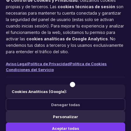
🍪 Control de Cookies y Privacidad:
Utilizamos cookies
propias y de terceros. Las
cookies técnicas de sesión
son
necesarias para mantener tu cuenta conectada y garantizar
la seguridad del panel de usuario (estas solo se activan
cuando inicias sesión). Para mejorar tu experiencia y analizar
FacilCita
el funcionamiento de la web, solicitamos tu permiso para
activar las
cookies analíticas de Google Analytics
. No
Asistente inteligente de citas por teléfono y WhatsApp.
vendemos tus datos a terceros y los usamos exclusivamente
Gestión profesional de agenda con IA para tu negocio.
para entender el tráfico del sitio.
PRODUCTO
LEGAL
CONTACTO
Aviso Legal
Política de Privacidad
Política de Cookies
Condiciones del Servicio
Funciones
Aviso Legal
web@facilcita.es
Precios
Política de Privacidad
WhatsApp
¿Cómo funciona?
Cookies
Cookies Analíticas (Google):
Condiciones
Denegar todas
Personalizar
© 2026 FacilCita — Un servicio de
PC64 Servicios Informaticos
.
Aceptar todas
Hecho con ❤️ en España.