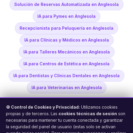
Solución de Reservas Automatizada en Anglesola
IA para Pymes en Anglesola
Recepcionista para Peluquería en Anglesola
IA para Clínicas y Médicos en Anglesola
IA para Talleres Mecánicos en Anglesola
IA para Centros de Estética en Anglesola
IA para Dentistas y Clínicas Dentales en Anglesola
IA para Veterinarias en Anglesola
🍪 Control de Cookies y Privacidad:
Utilizamos cookies
propias y de terceros. Las
cookies técnicas de sesión
son
necesarias para mantener tu cuenta conectada y garantizar
la seguridad del panel de usuario (estas solo se activan