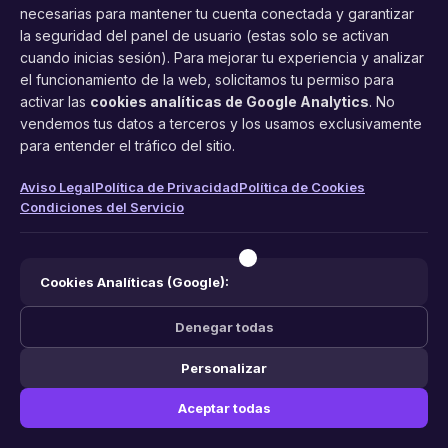
necesarias para mantener tu cuenta conectada y garantizar
la seguridad del panel de usuario (estas solo se activan
cuando inicias sesión). Para mejorar tu experiencia y analizar
FacilCita
el funcionamiento de la web, solicitamos tu permiso para
activar las
cookies analíticas de Google Analytics
. No
Asistente inteligente de citas por teléfono y WhatsApp.
vendemos tus datos a terceros y los usamos exclusivamente
Gestión profesional de agenda con IA para tu negocio.
para entender el tráfico del sitio.
PRODUCTO
LEGAL
CONTACTO
Aviso Legal
Política de Privacidad
Política de Cookies
Condiciones del Servicio
Funciones
Aviso Legal
web@facilcita.es
Precios
Política de Privacidad
WhatsApp
¿Cómo funciona?
Cookies
Cookies Analíticas (Google):
Condiciones
Denegar todas
Personalizar
© 2026 FacilCita — Un servicio de
PC64 Servicios Informaticos
.
Aceptar todas
Hecho con ❤️ en España.