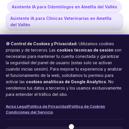
Asistente IA para Odontólogos en Ametlla del Vallès
Asistente IA para Clínicas Veterinarias en Ametlla
del Vallès
🍪 Control de Cookies y Privacidad:
Utilizamos cookies
propias y de terceros. Las
cookies técnicas de sesión
son
necesarias para mantener tu cuenta conectada y garantizar
la seguridad del panel de usuario (estas solo se activan
cuando inicias sesión). Para mejorar tu experiencia y analizar
FacilCita
el funcionamiento de la web, solicitamos tu permiso para
activar las
cookies analíticas de Google Analytics
. No
Asistente inteligente de citas por teléfono y WhatsApp.
vendemos tus datos a terceros y los usamos exclusivamente
Gestión profesional de agenda con IA para tu negocio.
para entender el tráfico del sitio.
PRODUCTO
LEGAL
CONTACTO
Aviso Legal
Política de Privacidad
Política de Cookies
Condiciones del Servicio
Funciones
Aviso Legal
web@facilcita.es
Precios
Política de Privacidad
WhatsApp