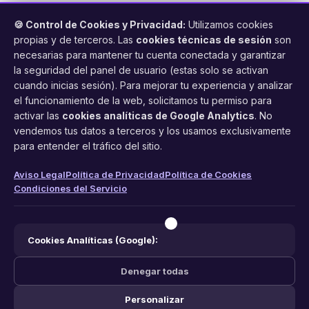
🍪 Control de Cookies y Privacidad:
Utilizamos cookies
propias y de terceros. Las
cookies técnicas de sesión
son
necesarias para mantener tu cuenta conectada y garantizar
la seguridad del panel de usuario (estas solo se activan
cuando inicias sesión). Para mejorar tu experiencia y analizar
FacilCita
el funcionamiento de la web, solicitamos tu permiso para
activar las
cookies analíticas de Google Analytics
. No
Asistente inteligente de citas por teléfono y WhatsApp.
vendemos tus datos a terceros y los usamos exclusivamente
Gestión profesional de agenda con IA para tu negocio.
para entender el tráfico del sitio.
PRODUCTO
LEGAL
CONTACTO
Aviso Legal
Política de Privacidad
Política de Cookies
Condiciones del Servicio
Funciones
Aviso Legal
web@facilcita.es
Precios
Política de Privacidad
WhatsApp
¿Cómo funciona?
Cookies
Cookies Analíticas (Google):
Condiciones
Denegar todas
Personalizar