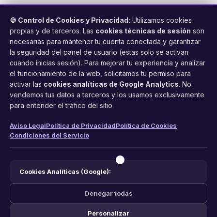
🍪 Control de Cookies y Privacidad:
Utilizamos cookies
propias y de terceros. Las
cookies técnicas de sesión
son
necesarias para mantener tu cuenta conectada y garantizar
la seguridad del panel de usuario (estas solo se activan
cuando inicias sesión). Para mejorar tu experiencia y analizar
FacilCita
el funcionamiento de la web, solicitamos tu permiso para
activar las
cookies analíticas de Google Analytics
. No
Asistente inteligente de citas por teléfono y WhatsApp.
vendemos tus datos a terceros y los usamos exclusivamente
Gestión profesional de agenda con IA para tu negocio.
para entender el tráfico del sitio.
PRODUCTO
LEGAL
CONTACTO
Aviso Legal
Política de Privacidad
Política de Cookies
Condiciones del Servicio
Funciones
Aviso Legal
web@facilcita.es
Precios
Política de Privacidad
WhatsApp
¿Cómo funciona?
Cookies
Cookies Analíticas (Google):
Condiciones
Denegar todas
Personalizar