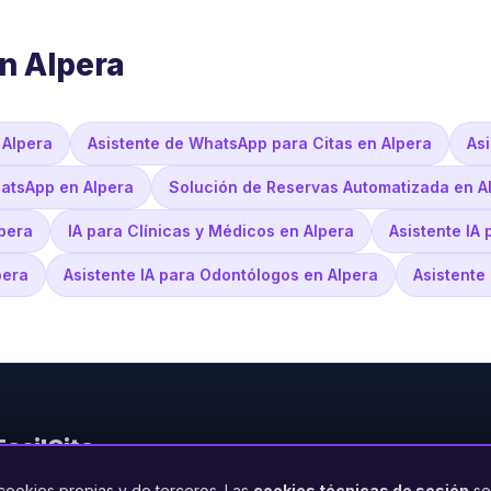
n Alpera
 Alpera
Asistente de WhatsApp para Citas en Alpera
Asi
atsApp en Alpera
Solución de Reservas Automatizada en A
lpera
IA para Clínicas y Médicos en Alpera
Asistente IA
pera
Asistente IA para Odontólogos en Alpera
Asistente 
FacilCita
cookies propias y de terceros. Las
cookies técnicas de sesión
so