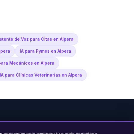
stente de Voz para Citas en Alpera
lpera
IA para Pymes en Alpera
 para Mecánicos en Alpera
IA para Clínicas Veterinarias en Alpera
PRODUCTO
LEGAL
CONTACTO
n necesarias para mantener tu cuenta conectada