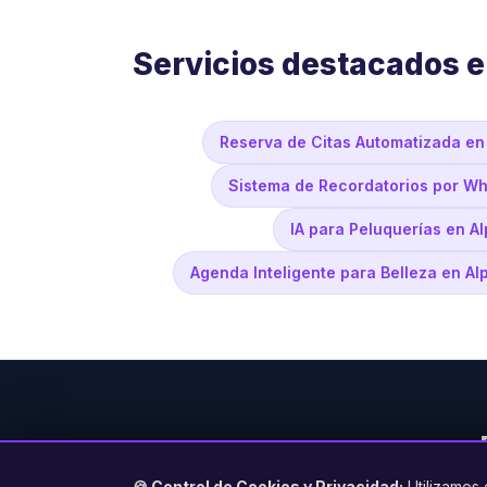
Servicios destacados e
Reserva de Citas Automatizada en
Sistema de Recordatorios por Wh
IA para Peluquerías en A
Agenda Inteligente para Belleza en Al
🍪 Control de Cookies y Privacidad:
Utilizamos 