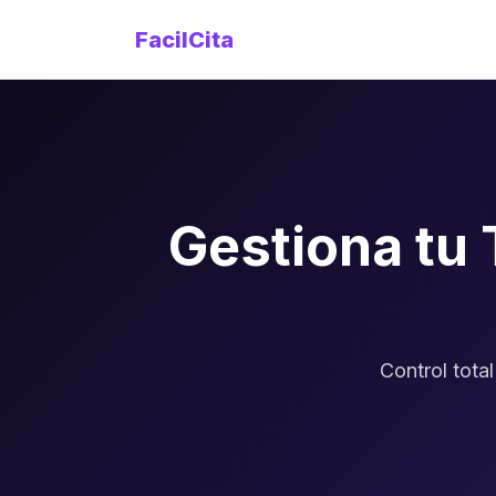
FacilCita
Gestiona tu
Control tota