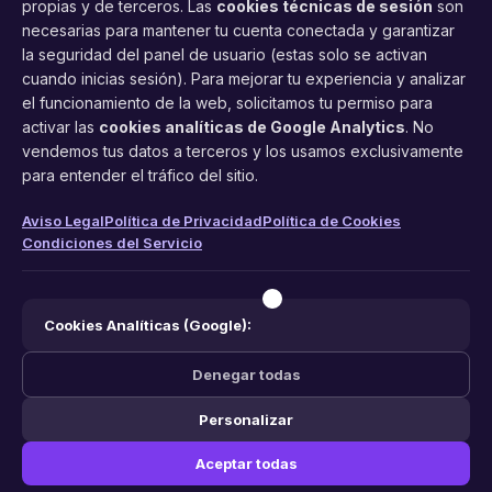
propias y de terceros. Las
cookies técnicas de sesión
son
necesarias para mantener tu cuenta conectada y garantizar
la seguridad del panel de usuario (estas solo se activan
cuando inicias sesión). Para mejorar tu experiencia y analizar
FacilCita
el funcionamiento de la web, solicitamos tu permiso para
activar las
cookies analíticas de Google Analytics
. No
Asistente inteligente de citas por teléfono y WhatsApp.
vendemos tus datos a terceros y los usamos exclusivamente
Gestión profesional de agenda con IA para tu negocio.
para entender el tráfico del sitio.
PRODUCTO
LEGAL
CONTACTO
Aviso Legal
Política de Privacidad
Política de Cookies
Condiciones del Servicio
Funciones
Aviso Legal
web@facilcita.es
Precios
Política de Privacidad
WhatsApp
¿Cómo funciona?
Cookies
Cookies Analíticas (Google):
Condiciones
Denegar todas
Personalizar
© 2026 FacilCita — Un servicio de
PC64 Servicios Informaticos
.
Aceptar todas
Hecho con ❤️ en España.