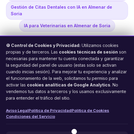
Gestión de Citas Dentales con IA en Almenar de
Soria
IA para Veterinarias en Almenar de Soria
🍪 Control de Cookies y Privacidad:
Utilizamos cookies
propias y de terceros. Las
cookies técnicas de sesión
son
necesarias para mantener tu cuenta conectada y garantizar
la seguridad del panel de usuario (estas solo se activan
cuando inicias sesión). Para mejorar tu experiencia y analizar
FacilCita
el funcionamiento de la web, solicitamos tu permiso para
activar las
cookies analíticas de Google Analytics
. No
Asistente inteligente de citas por teléfono y WhatsApp.
vendemos tus datos a terceros y los usamos exclusivamente
Gestión profesional de agenda con IA para tu negocio.
para entender el tráfico del sitio.
PRODUCTO
LEGAL
CONTACTO
Aviso Legal
Política de Privacidad
Política de Cookies
Condiciones del Servicio
Funciones
Aviso Legal
web@facilcita.es
Precios
Política de Privacidad
WhatsApp