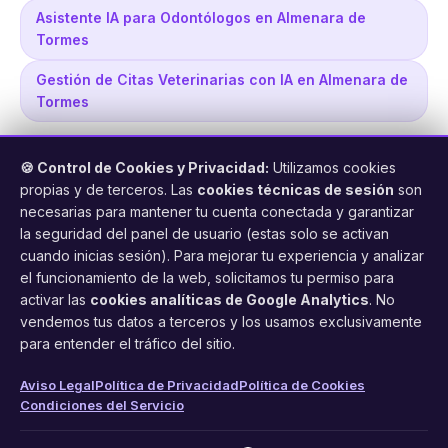
Asistente IA para Odontólogos en Almenara de
Tormes
Gestión de Citas Veterinarias con IA en Almenara de
Tormes
🍪 Control de Cookies y Privacidad:
Utilizamos cookies
propias y de terceros. Las
cookies técnicas de sesión
son
necesarias para mantener tu cuenta conectada y garantizar
la seguridad del panel de usuario (estas solo se activan
cuando inicias sesión). Para mejorar tu experiencia y analizar
FacilCita
el funcionamiento de la web, solicitamos tu permiso para
activar las
cookies analíticas de Google Analytics
. No
Asistente inteligente de citas por teléfono y WhatsApp.
vendemos tus datos a terceros y los usamos exclusivamente
Gestión profesional de agenda con IA para tu negocio.
para entender el tráfico del sitio.
PRODUCTO
LEGAL
CONTACTO
Aviso Legal
Política de Privacidad
Política de Cookies
Condiciones del Servicio
Funciones
Aviso Legal
web@facilcita.es
Precios
Política de Privacidad
WhatsApp