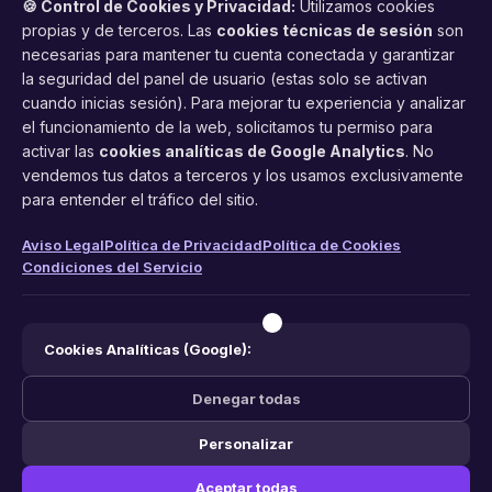
🍪 Control de Cookies y Privacidad:
Utilizamos cookies
propias y de terceros. Las
cookies técnicas de sesión
son
necesarias para mantener tu cuenta conectada y garantizar
la seguridad del panel de usuario (estas solo se activan
cuando inicias sesión). Para mejorar tu experiencia y analizar
FacilCita
el funcionamiento de la web, solicitamos tu permiso para
activar las
cookies analíticas de Google Analytics
. No
Asistente inteligente de citas por teléfono y WhatsApp.
vendemos tus datos a terceros y los usamos exclusivamente
Gestión profesional de agenda con IA para tu negocio.
para entender el tráfico del sitio.
PRODUCTO
LEGAL
CONTACTO
Aviso Legal
Política de Privacidad
Política de Cookies
Condiciones del Servicio
Funciones
Aviso Legal
web@facilcita.es
Precios
Política de Privacidad
WhatsApp
¿Cómo funciona?
Cookies
Cookies Analíticas (Google):
Condiciones
Denegar todas
Personalizar
© 2026 FacilCita — Un servicio de
PC64 Servicios Informaticos
.
Aceptar todas
Hecho con ❤️ en España.