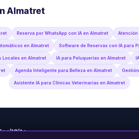
n Almatret
tret
Reserva por WhatsApp con IA en Almatret
Atención
utomáticos en Almatret
Software de Reservas con IA para P
 Locales en Almatret
IA para Peluquerías en Almatret
I
ret
Agenda Inteligente para Belleza en Almatret
Gestión
Asistente IA para Clínicas Veterinarias en Almatret
FacilCita