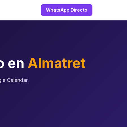
WhatsApp Directo
o en
Almatret
gle Calendar.