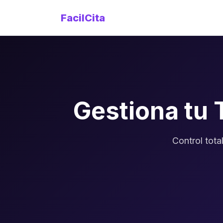
FacilCita
Gestiona tu 
Control tota